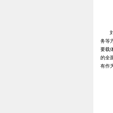
务等
要载
的全
有作