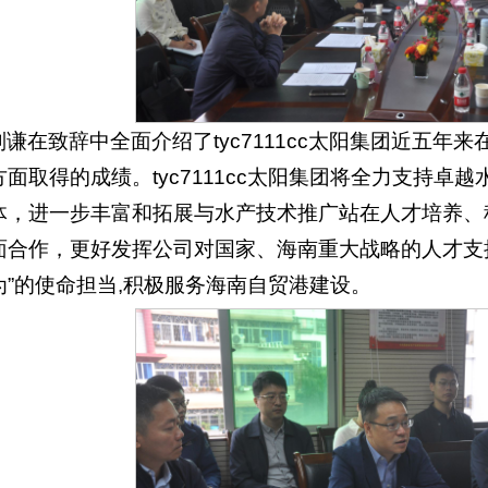
刘谦在致辞中全面介绍了tyc7111cc太阳集团近五
方面取得的成绩。tyc7111cc太阳集团将全力支持
体，进一步丰富和拓展与水产技术推广站在人才培养、
面合作，更好发挥公司对国家、海南重大战略的人才支撑
为”的使命担当,积极服务海南自贸港建设。