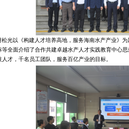
谢松光以《构建人才培养高地，服务海南水产产业》为
标等全面介绍了合作共建卓越水产人才实践教育中心思
技人才，千名员工团队，服务百亿产业的目标。