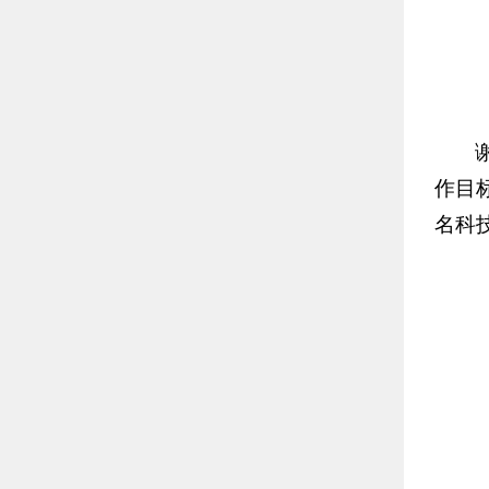
作目
名科