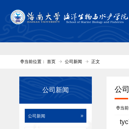
中国·tyc711
当前位置：
首页
公司新闻
正文
公
公司新闻
当
公司新闻
t