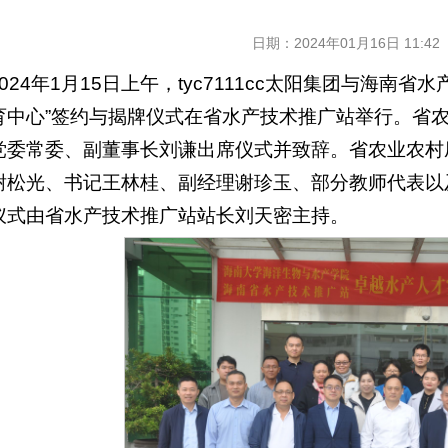
日期：
2024年01月16日 11:42
2024年1月15日上午，tyc7111cc太阳集团与海
育中心”签约与揭牌仪式在省水产技术推广站举行。省农业农
党委常委、副董事长刘谦出席仪式并致辞。省农业农村厅捕
谢松光、书记王林桂、副经理谢珍玉、部分教师代表以
仪式由省水产技术推广站站长刘天密主持。