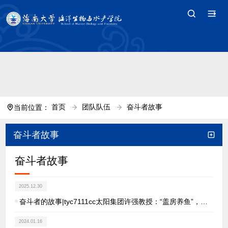
中国·tyc7111cc太阳(集团)官方网站-Branding
Company
首页
团队队伍
奋斗者故事
当前位置：
奋斗者故事
奋斗者故事
2025.12.30
奋斗者的故事|tyc7111cc太阳集团许强教授：“盖房养鱼”，深
耕热带海洋牧场！
2024.01.16