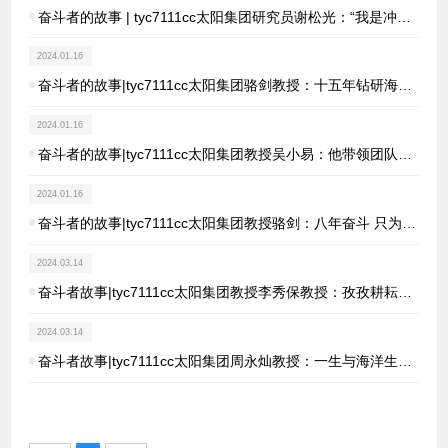
奋斗者的故事 | tyc7111cc太阳集团研究员谢松光：“我是冲着
海里的鱼来的”
2024.01.16
奋斗者的故事|tyc7111cc太阳集团骆剑教授：十五年钻研海中
鱼
2024.01.16
奋斗者的故事|tyc7111cc太阳集团教授吴小易：他带领团队10
年攻关 让生态石斑鱼走上百姓餐桌
2024.01.16
奋斗者的故事|tyc7111cc太阳集团教授骆剑：八年奋斗 只为苏
眉
2024.03.14
奋斗者故事|tyc7111cc太阳集团教授李秀保教授：孜孜耕耘，
为了那片珊瑚海（共建万物和谐的美丽家园）
2024.03.14
奋斗者故事|tyc7111cc太阳集团周永灿教授：一生与海洋生物
对话