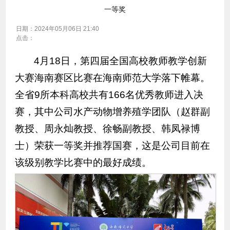
一等奖
日期：
2024年05月06日 21:40
点击：
4月18日，第四届全国高校教师教学创新
大赛海南赛区比赛在海南师范大学落下帷幕。
全省9所本科高校共有166名优秀教师进入决
赛，其中公司水产动物增养殖学团队（赵群副
教授、周永灿教授、徐畅副教授、韩凤禄博
士）荣获一等奖并推荐国赛，这是公司目前在
该级别教学比赛中的最好成绩。