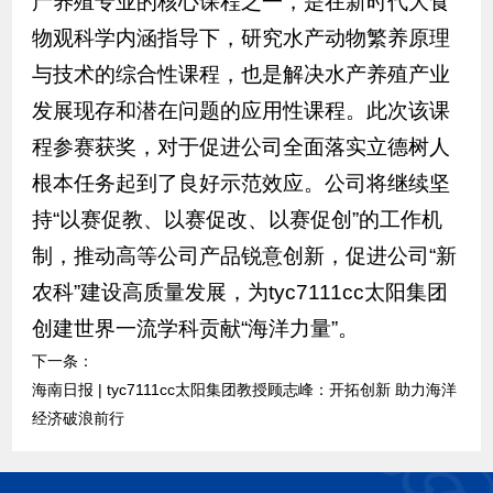
产养殖专业的核心课程之一，是在新时代大食
物观科学内涵指导下，研究水产动物繁养原理
与技术的综合性课程，也是解决水产养殖产业
发展现存和潜在问题的应用性课程。此次该课
程参赛获奖，对于促进公司全面落实立德树人
根本任务起到了良好示范效应。公司将继续坚
持“以赛促教、以赛促改、以赛促创”的工作机
制，推动高等公司产品锐意创新，促进公司“新
农科”建设高质量发展，为tyc7111cc太阳集团
创建世界一流学科贡献“海洋力量”。
下一条：
海南日报 | tyc7111cc太阳集团教授顾志峰：开拓创新 助力海洋
经济破浪前行