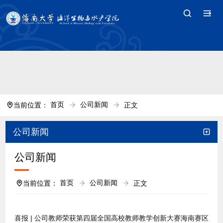
中国·tyc7111cc太阳(集团)官方网站-Branding
Company
首页
公司新闻
当前位置：
正文
公司新闻
公司新闻
首页
公司新闻
当前位置：
正文
喜报 | 公司教师荣获第四届全国高校教师教学创新大赛海南赛区