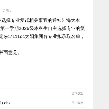
点击：
员工自主选择专业复试相关事宜的通知》海大本
26学年第一学期2025级本科生自主选择专业的复
yc7111cc太阳集团各专业拟录取名单，
书面意见。
已下载
次
xlsx
已下载
次