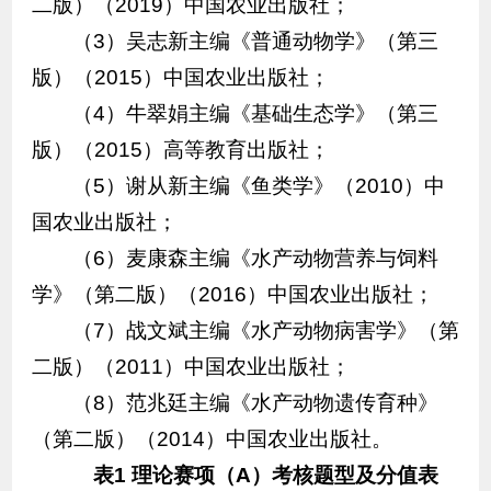
二版）（2019）中国农业出版社；
（3）吴志新主编《普通动物学》（第三
版）（2015）中国农业出版社；
（4）牛翠娟主编《基础生态学》（第三
版）（2015）高等教育出版社；
（5）谢从新主编《鱼类学》（2010）中
国农业出版社；
（6）麦康森主编《水产动物营养与饲料
学》（第二版）（2016）中国农业出版社；
（7）战文斌主编《水产动物病害学》（第
二版）（2011）中国农业出版社；
（8）范兆廷主编《水产动物遗传育种》
（第二版）（2014）中国农业出版社。
表
1
理论赛项（
A
）考核题型及分值表