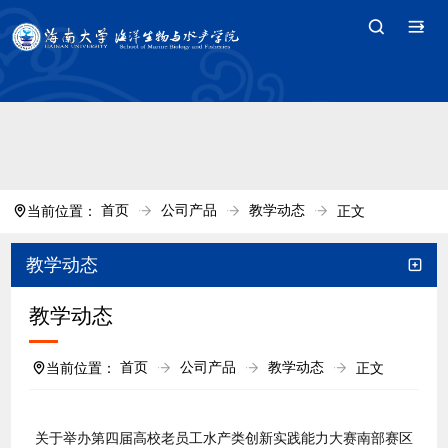
中国·tyc7111cc太阳(集团)官方网站-Branding
Company
首页
公司产品
教学动态
当前位置：
正文
教学动态
教学动态
首页
公司产品
教学动态
当前位置：
正文
关于举办第四届高校老员工水产类创新实践能力大赛南部赛区