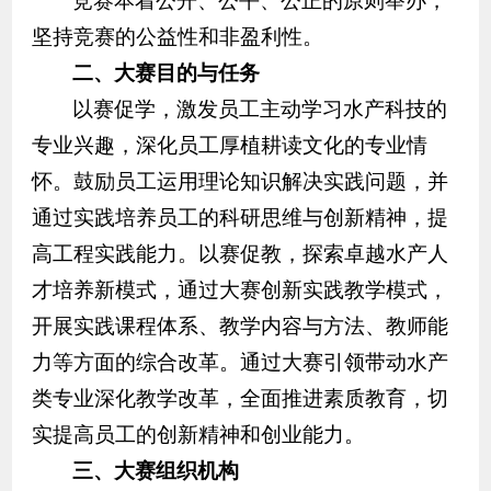
竞赛本着公开、公平、公正的原则举办，
坚持竞赛的公益性和非盈利性。
二、大赛目的与任务
以赛促学，激发员工主动学习水产科技的
专业兴趣，深化员工厚植耕读文化的专业情
怀。鼓励员工运用理论知识解决实践问题，并
通过实践培养员工的科研思维与创新精神，提
高工程实践能力。以赛促教，探索卓越水产人
才培养新模式，通过大赛创新实践教学模式，
开展实践课程体系、教学内容与方法、教师能
力等方面的综合改革。通过大赛引领带动水产
类专业深化教学改革，全面推进素质教育，切
实提高员工的创新精神和创业能力。
三、大赛组织机构