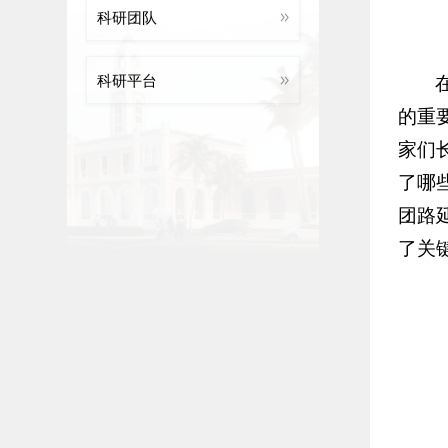
科研团队
科研平台
的重
家们
了哪
团路
了关