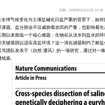
日期：
2026年02月13日 16:30
在全球气候变化与土壤盐碱化日益严重的背景下，如何
要课题。盐分胁迫不仅威胁着农田的产量，也影响着生
长期以来面临一个核心难题：生物在从淡水到盐水的环
些关键基因以适应高盐环境？这一演化谜题制约了耐盐作物
延笃团队发表于《自然·通讯》的一项研究，通过对一
键线索。