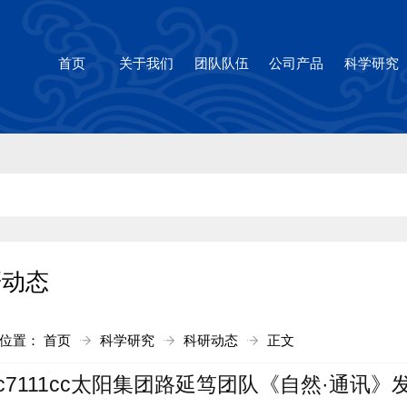
1cc太阳(集团)官方网站-Brandi
首页
关于我们
团队队伍
公司产品
科学研究
研动态
前位置：
首页
科学研究
科研动态
正文
yc7111cc太阳集团路延笃团队《自然·通讯