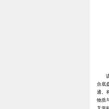
合底
通。
物质
叉学