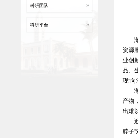
科研团队
科研平台
资源
业创
品、
现“
产物
出难
脖子