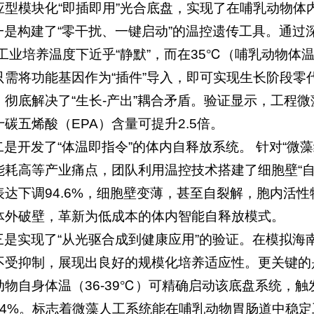
应型模块化“即插即用”光合底盘，实现了在哺乳动物体
一是构建了“零干扰、一键启动”的温控遗传工具。通过
℃工业培养温度下近乎“静默”，而在35℃（哺乳动物体
只需将功能基因作为“插件”导入，即可实现生长阶段零
，彻底解决了“生长-产出”耦合矛盾。验证显示，工程
十碳五烯酸（EPA）含量可提升2.5倍。
二是开发了“体温即指令”的体内自释放系统。 针对“微
能耗高等产业痛点，团队利用温控技术搭建了细胞壁“自
表达下调94.6%，细胞壁变薄，甚至自裂解，胞内活性
体外破壁，革新为低成本的体内智能自释放模式。
三是实现了“从光驱合成到健康应用”的验证。在模拟海
不受抑制，展现出良好的规模化培养适应性。更关键的
动物自身体温（36-39℃）可精确启动该底盘系统，触
44%。标志着微藻人工系统能在哺乳动物胃肠道中稳