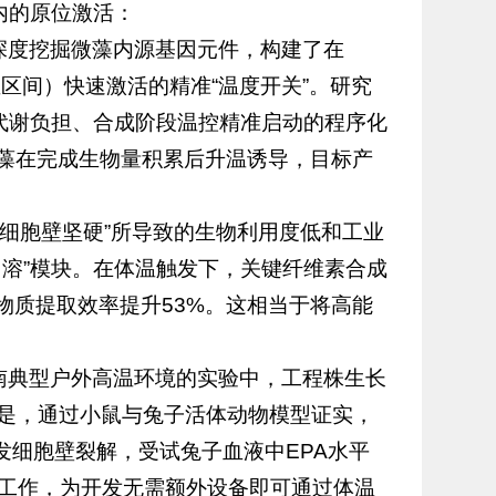
内的原位激活：
深度挖掘微藻内源基因元件，构建了在
温区间）快速激活的精准“温度开关”。研究
代谢负担、合成阶段温控精准启动的程序化
微藻在完成生物量积累后升温诱导，目标产
藻细胞壁坚硬”所导致的生物利用度低和工业
溶”模块。在体温触发下，关键纤维素合成
物质提取效率提升53%。这相当于将高能
南典型户外高温环境的实验中，工程株生长
是，通过小鼠与兔子活体动物模型证实，
发细胞壁裂解，受试兔子血液中EPA水平
定工作，为开发无需额外设备即可通过体温