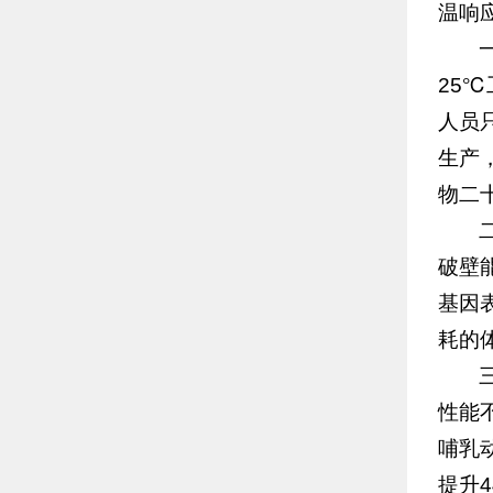
温响
25
人员
生产
物二
破壁
基因
耗的
性能
哺乳
提升