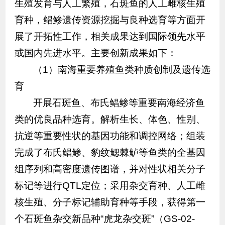
生殖发育与人工繁殖，石斑鱼的人工雌核生殖
育种，鲳鲹遗传资源挖掘与良种选育等方面开
展了开拓性工作，相关成果达到国际领先水平
或国内先进水平。主要创新成果如下：
（1）南海重要养殖鱼类种质创制及遗传选
育
开展石斑鱼、布氏鲳鲹等重要南海经济鱼
类的优良品种选育。解析生长、体色、性别、
抗逆等重要性状的基因功能和调控网络；组装
完成了布氏鲳鲹、豹纹鳃棘鲈等鱼类的全基因
组序列和高密度遗传图谱，并对性状相关分子
标记等进行QTL定位；采用杂交育种、人工雌
核生殖、分子标记辅助育种等手段，获得第一
个石斑鱼杂交新品种“虎龙杂交斑”（GS-02-