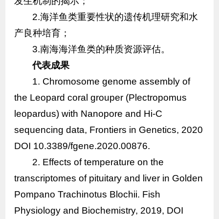
发生机制的揭示；
2.海洋鱼类重要性状的遗传机理研究和水
产良种培育；
3.南海海洋鱼类的种质资源评估。
代表成果
1. Chromosome genome assembly of
the Leopard coral grouper (
Plectropomus
leopardus
) with Nanopore and Hi-C
sequencing data, Frontiers in Genetics, 2020
DOI 10.3389/fgene.2020.00876.
2. Effects of temperature on the
transcriptomes of pituitary and liver in Golden
Pompano Trachinotus Blochii. Fish
Physiology and Biochemistry, 2019, DOI