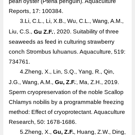
pearl oyster (
Pteria penguin
). Aquaculture
Reports, 17: 100384.
3.Li, C.L., Li, X.B., Wu, C.L., Wang, A.M.,
Liu, C.S.,
Gu Z.F.
, 2020. Suitability of three
*
seaweeds as feed in culturing strawberry
conch
Strombus luhuanus
. Aquaculture, 519:
734761.
4.Zheng, X., Lin, S.Q., Yang, R., Qin,
J.G., Wang, A.M.,
Gu, Z.F.
, Ma, Z.H., 2019.
*
Sperm cryopreservation of the noble Scallop
Chlamys nobilis
by a programmable freezing
method: Effect of cryoprotectant. Aquaculture
Research, 50: 1678-1686.
5.Zheng, X.,
Gu, Z.F.
, Huang, Z.W., Ding,