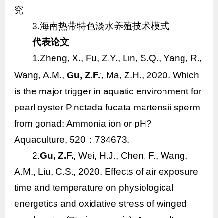
究
3.海南热带特色淡水养殖技术模式
代表论文
1.Zheng, X., Fu, Z.Y., Lin, S.Q., Yang, R.,
Wang, A.M.,
Gu, Z.F.
, Ma, Z.H., 2020. Which
*
is the major trigger in aquatic environment for
pearl oyster
Pinctada fucata martensii
sperm
from gonad: Ammonia ion or pH?
Aquaculture, 520：734673.
2.
Gu, Z.F.
, Wei, H.J., Chen, F., Wang,
A.M., Liu, C.S., 2020. Effects of air exposure
time and temperature on physiological
energetics and oxidative stress of winged