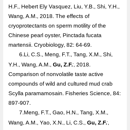
H.F., Hebert Ely Vasquez, Liu, Y.B., Shi, Y.H.,
Wang, A.M., 2018. The effects of
cryoprotectants on sperm motility of the
Chinese pearl oyster,
Pinctada fucata
martensii
. Cryobiology, 82: 64-69.
6.Li, C.S., Meng, F.T., Tang, X.M., Shi,
Y.H., Wang, A.M.,
Gu, Z.F.
, 2018.
*
Comparison of nonvolatile taste active
compounds of wild and cultured mud crab
Scylla paramamosain
. Fisheries Science, 84:
897-907.
7.Meng, F.T., Gao, H.N., Tang, X.M.,
Wang, A.M., Yao, X.N., Li, C.S.,
Gu, Z.F.
,
*