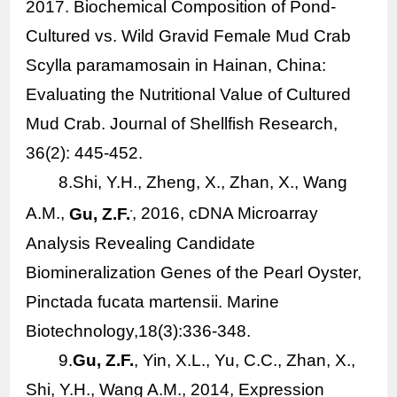
2017. Biochemical Composition of Pond-
Cultured vs. Wild Gravid Female Mud Crab
Scylla paramamosain
in Hainan, China:
Evaluating the Nutritional Value of Cultured
Mud Crab. Journal of Shellfish Research,
36(2): 445-452.
8.Shi, Y.H., Zheng, X., Zhan, X., Wang
A.M.,
Gu, Z.F.
, 2016, cDNA Microarray
*
Analysis Revealing Candidate
Biomineralization Genes of the Pearl Oyster,
Pinctada fucata martensii
. Marine
Biotechnology,18(3):336-348.
9.
Gu, Z.F.
, Yin, X.L., Yu, C.C., Zhan, X.,
Shi, Y.H., Wang A.M., 2014, Expression