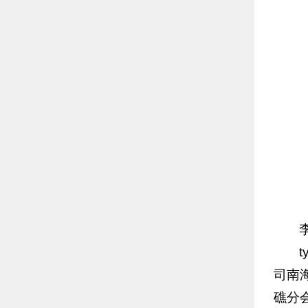
司南
礁分会