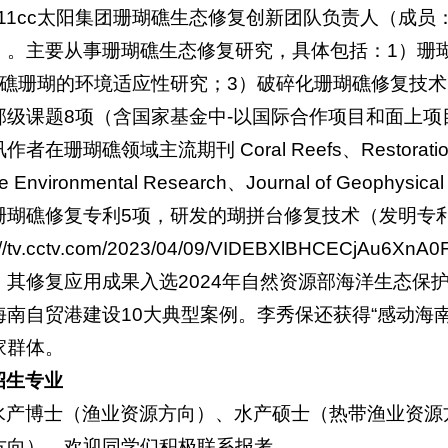
c7111cc太阳集团珊瑚礁生态修复创新团队负责人（
）。主要从事珊瑚礁生态修复研究，具体包括：
1）珊
造礁珊瑚的环境适应性研究；
3）破碎化珊瑚礁修复技术
部级课题8项（含国家基金中-以国际合作项目和面上项
者在珊瑚礁领域主流期刊 Coral Reefs、Restoration Eco
ne Environmental Research、Journal of Geophy
瑚礁修复专利5项，研发的瑚拼台修复技术（发明专利号：ZL
s://tv.cctv.com/2023/04/09/VIDEBXlBHCECjA
，其修复应用成果入选2024年自然资源部海洋生态保护
南自贸港建设10大典型案例。李秀保还获得“感动海南”
家群体。
招生专业
水产博士（渔业资源方向）、水产硕士（热带渔业资源
方向），欢迎同学们积极联系报考。