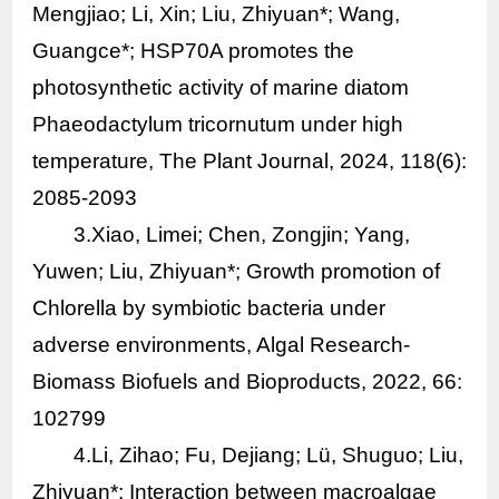
Mengjiao; Li, Xin; Liu, Zhiyuan*; Wang,
Guangce*; HSP70A promotes the
photosynthetic activity of marine diatom
Phaeodactylum tricornutum under high
temperature, The Plant Journal, 2024, 118(6):
2085-2093
3.Xiao, Limei; Chen, Zongjin; Yang,
Yuwen; Liu, Zhiyuan*; Growth promotion of
Chlorella by symbiotic bacteria under
adverse environments, Algal Research-
Biomass Biofuels and Bioproducts, 2022, 66:
102799
4.Li, Zihao; Fu, Dejiang; Lü, Shuguo; Liu,
Zhiyuan*; Interaction between macroalgae