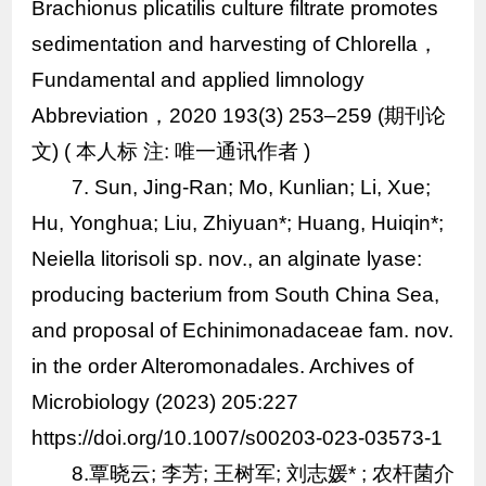
Brachionus plicatilis culture filtrate promotes
sedimentation and harvesting of Chlorella，
Fundamental and applied limnology
Abbreviation，2020 193(3) 253–259 (期刊论
文) ( 本人标 注: 唯一通讯作者 )
7. Sun, Jing‑Ran; Mo, Kunlian; Li, Xue;
Hu, Yonghua; Liu, Zhiyuan*; Huang, Huiqin*;
Neiella litorisoli sp. nov., an alginate lyase:
producing bacterium from South China Sea,
and proposal of Echinimonadaceae fam. nov.
in the order Alteromonadales. Archives of
Microbiology (2023) 205:227
https://doi.org/10.1007/s00203-023-03573-1
8.覃晓云; 李芳; 王树军; 刘志媛* ; 农杆菌介