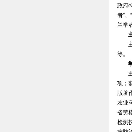
政府
者”、
兰学
等。
项；
版著
农业
省劳
检测
病防