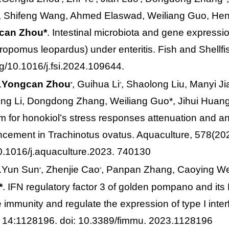
 Shifeng Wang, Ahmed Elaswad, Weiliang Guo, Heng
can Zhou*
. Intestinal microbiota and gene expressio
tropomus leopardus
) under enteritis. Fish and Shel
rg/10.1016/j.fsi.2024.109644.
.
Yongcan Zhou
, Guihua Li
, Shaolong Liu, Manyi J
#
#
ong Li, Dongdong Zhang, Weiliang Guo*, Jihui Huang.
m for honokiol’s stress responses attenuation and ant
ncement in
Trachinotus ovatus.
Aquaculture, 578(202
0.1016/j.aquaculture.2023. 740130
.Yun Sun
, Zhenjie Cao
, Panpan Zhang, Caoying Wei
#
#
*
. IFN regulatory factor 3 of golden pompano and its
e immunity and regulate the expression of type I inte
 14:1128196. doi: 10.3389/fimmu. 2023.1128196