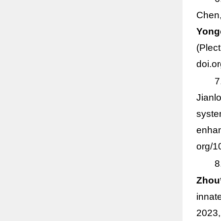
Chen,
Yong
(
Plec
doi.o
7
Jianl
syste
enha
org/1
8
Zhou
innat
2023,