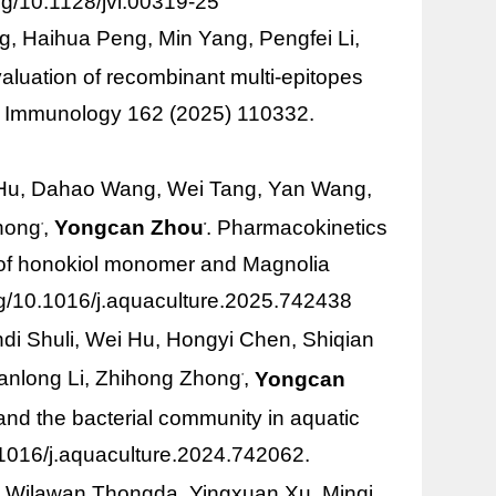
org/10.1128/jvi.00319-25
, Haihua Peng, Min Yang, Pengfei Li,
luation of recombinant multi-epitopes
sh Immunology 162 (2025) 110332.
 Hu, Dahao Wang, Wei Tang, Yan Wang,
hong
,
Yongcan Zhou
. Pharmacokinetics
*
*
on of honokiol monomer and Magnolia
org/10.1016/j.aquaculture.2025.742438
di Shuli, Wei Hu, Hongyi Chen, Shiqian
anlong Li, Zhihong Zhong
,
Yongcan
*
, and the bacterial community in aquatic
1016/j.aquaculture.2024.742062.
 Wilawan Thongda, Yingxuan Xu, Minqi