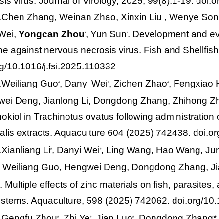
sis virus. Journal of Virology, 2025, 99(8):1-19. doi.
.Chen Zhang, Weinan Zhao, Xinxin Liu , Wenye Song
 Wei,
Yongcan Zhou
, Yun Sun
. Development and eva
*
*
ne against nervous necrosis virus. Fish and Shellfi
rg/10.1016/j.fsi.2025.110332
.Weiliang Guo
, Danyi Wei
, Zichen Zhao
, Fengxiao
#
#
#
ei Deng, Jianlong Li, Dongdong Zhang, Zhihong Z
nokiol in Trachinotus ovatus following administrati
inalis extracts. Aquaculture 604 (2025) 742438. doi.
.Xianliang Li
, Danyi Wei
, Ling Wang, Hao Wang, Jun
#
#
 Weiliang Guo, Hengwei Deng, Dongdong Zhang, Ji
. Multiple effects of zinc materials on fish, parasites
stems. Aquaculture, 598 (2025) 742062. doi.org/10.
.Gengfu Zhou
, Zhi Ye
, Jian Luo
, Dongdong Zhang*,
#
#
#