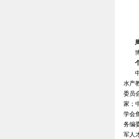
水产
委员
家；
学会
务编
军人