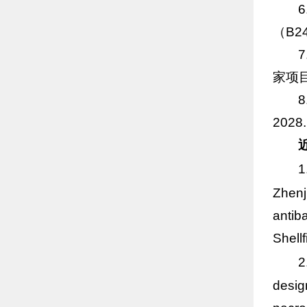
（B24
家项目（
2028
1
Zhenj
antiba
Shell
2
desig