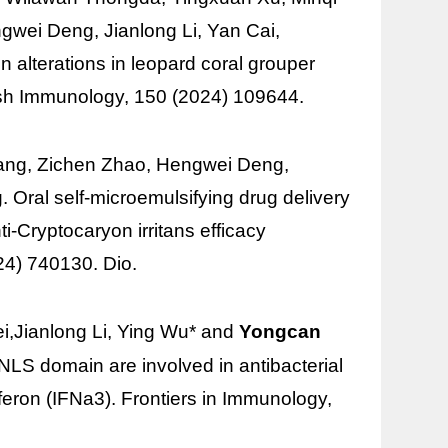
wei Deng, Jianlong Li, Yan Cai,
n alterations in leopard coral grouper
lfish Immunology, 150 (2024) 109644.
iang, Zichen Zhao, Hengwei Deng,
 Oral self-microemulsifying drug delivery
i-Cryptocaryon irritans efficacy
4) 740130. Dio.
,Jianlong Li, Ying Wu* and
Yongcan
 NLS domain are involved in antibacterial
rferon (IFNa3). Frontiers in Immunology,