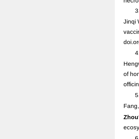
necro
3
Jinqi
vacci
doi.o
4
Hengw
of ho
offic
5
Fang,
Zhou
*
ecosy
6