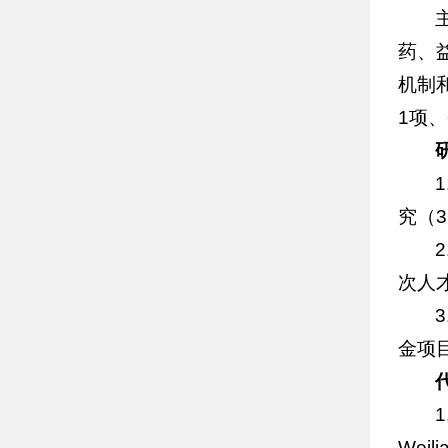
药、
机制
1项
究（3
次人才
金项目
1
Weili