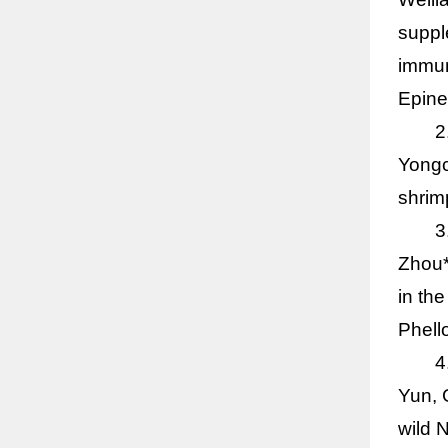
suppl
immun
Epine
2
Yongc
shrim
3
Zhou*
in the
Phell
4
Yun, 
wild N