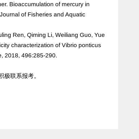
rner. Bioaccumulation of mercury in
Journal of Fisheries and Aquatic
uling Ren, Qiming Li, Weiliang Guo, Yue
city characterization of
Vibrio ponticus
e, 2018, 496:285-290.
积极联系报考。