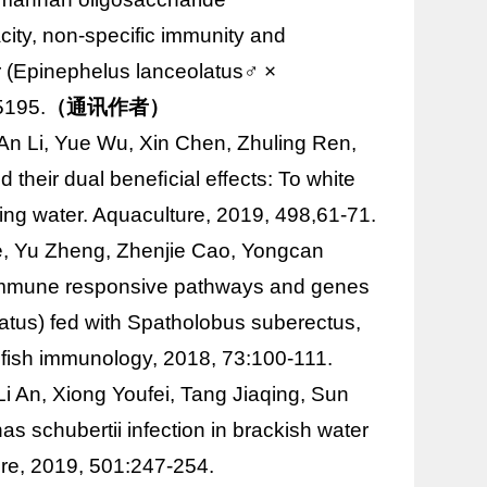
ity, non-specific immunity and
 (
Epinephelus lanceolatus
♂ ×
5195.
（通讯作者）
An Li, Yue Wu, Xin Chen, Zhuling Ren,
d their dual beneﬁcial eﬀects: To white
ring water. Aquaculture, 2019, 498,61-71.
e, Yu Zheng, Zhenjie Cao, Yongcan
e immune responsive pathways and genes
atus
) fed with
Spatholobus suberectus
,
llfish immunology, 2018, 73:100-111.
i An, Xiong Youfei, Tang Jiaqing, Sun
 schubertii infection in brackish water
ture, 2019, 501:247-254.