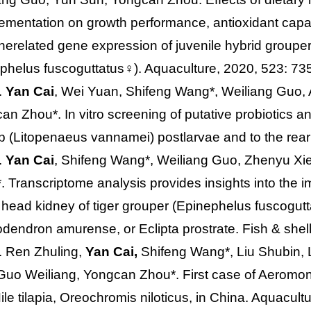
ementation on growth performance, antioxidant capac
erelated gene expression of juvenile hybrid grouper
phelus fuscoguttatus
♀). Aquaculture, 2020, 523: 73
.
Yan Cai
, Wei Yuan, Shifeng Wang*, Weiliang Guo, 
an Zhou*. In vitro screening of putative probiotics an
p (
Litopenaeus vannamei
) postlarvae and to the rea
.
Yan Cai
, Shifeng Wang*, Weiliang Guo, Zhenyu Xi
. Transcriptome analysis provides insights into th
 head kidney of tiger grouper (
Epinephelus fuscogutt
odendron amurense
, or
Eclipta prostrate
. Fish & she
. Ren Zhuling,
Yan Cai,
Shifeng Wang*, Liu Shubin, L
Guo Weiliang, Yongcan Zhou*. First case of Aeromonas
ile tilapia, Oreochromis niloticus, in China. Aquacul