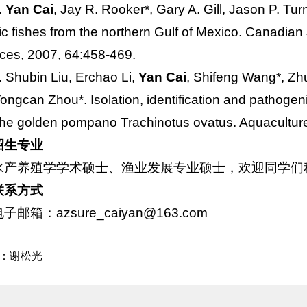
.
Yan Cai
, Jay R. Rooker*, Gary A. Gill, Jason P. Tu
ic fishes from the northern Gulf of Mexico. Canadian 
ces, 2007, 64:458-469.
. Shubin Liu, Erchao Li,
Yan Cai
, Shifeng Wang*, Zh
ongcan Zhou*. Isolation, identification and pathogeni
the golden pompano
Trachinotus ovatus
. Aquacultur
招生专业
水产养殖学学术硕士、渔业发展专业硕士，欢迎同学们
联系方式
子邮箱：azsure_caiyan@163.com
：
谢松光