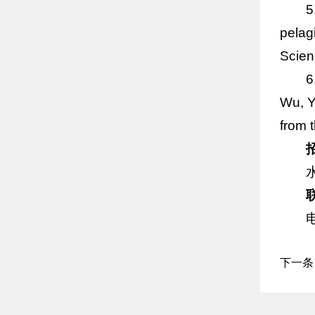
5
pelag
Scien
6
Wu, Y
from 
电
下一条