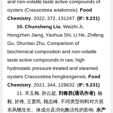
and non-volatile taste active compounds of
oysters (
Crassostrea ariakensis
).
Food
Chemistry
. 2022, 372, 131247.
(IF: 9.231)
10. Chunsheng Liu
, Weizhi Ji,
Hongzhen Jiang, Yaohua Shi, Li He, Zhifeng
Gu, Shuntao Zhu. Comparison of
biochemical composition and non-volatile
taste active compounds in raw, high
hydrostatic pressure-treated and steamed
oysters
Crassostrea hongkongensis
.
Food
Chemistry
. 2021, 344, 128632. (
IF: 9.231)
11. 羊玉梅, 孙云超,
刘春胜(通讯作者)
, 杨
毅, 於锋, 王爱民, 顾志峰.
不同类型饲料对方斑
东风螺生长、体成分及消化酶活性的影响.
水产