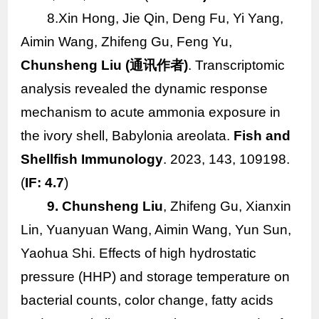
8.Xin Hong, Jie Qin, Deng Fu, Yi Yang,
Aimin Wang, Zhifeng Gu, Feng Yu,
Chunsheng Liu (
通讯作者
)
. Transcriptomic
analysis revealed the dynamic response
mechanism to acute ammonia exposure in
the ivory shell,
Babylonia areolata
.
Fish and
Shellfish Immunology
. 2023, 143, 109198.
(
IF: 4.7
)
9. Chunsheng Liu
, Zhifeng Gu, Xianxin
Lin, Yuanyuan Wang, Aimin Wang, Yun Sun,
Yaohua Shi. Effects of high hydrostatic
pressure (HHP) and storage temperature on
bacterial counts, color change, fatty acids