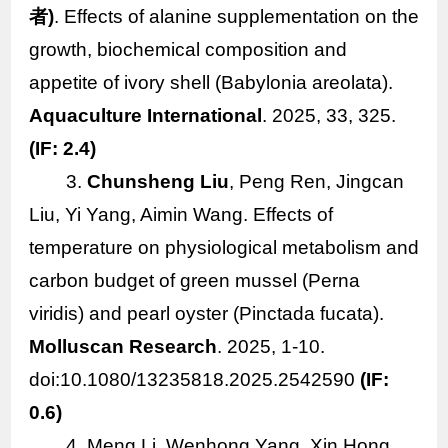
者)
.
Effects of alanine supplementation on the
growth, biochemical composition and
appetite of ivory shell (
Babylonia areolata
).
Aquaculture International
. 2025, 33, 325.
(IF: 2.4)
3.
Chunsheng Liu
, Peng Ren, Jingcan
Liu, Yi Yang, Aimin Wang. Effects of
temperature on physiological metabolism and
carbon budget of green mussel (
Perna
viridis
) and pearl oyster (
Pinctada fucata
).
Molluscan Research
. 2025, 1-10.
doi:10.1080/13235818.2025.2542590
(IF:
0.6)
4. Meng Li, Wenhong Yang, Xin Hong,