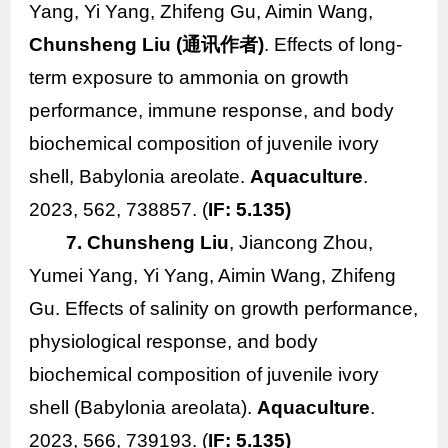
Yang, Yi Yang, Zhifeng Gu, Aimin Wang,
Chunsheng Liu
(
通讯作者)
. Effects of long-
term exposure to ammonia on
growth
performance, immune response, and body
biochemical composition of juvenile ivory
shell,
Babylonia areolate
.
Aquaculture
.
2023, 562, 738857. (
IF: 5.135)
7. Chunsheng Liu
, Jiancong Zhou,
Yumei Yang, Yi Yang, Aimin Wang, Zhifeng
Gu. Effects of salinity on growth performance,
physiological response, and body
biochemical composition of juvenile ivory
shell
(Babylonia areolata
).
Aquaculture
.
2023, 566, 739193. (
IF: 5.135)