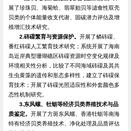
展了珍珠贝、海菊蛤、翡翠贻贝等滤食性双壳
贝类的个体能量收支代谢、固碳潜力评估及增
殖增汇技术研究。
2.
砗磲繁育与资源保护。
开展了鳞砗磲、
番红砗磲人工繁育技术研究；系统开展了海南
岛近岸典型珊瑚礁区砗磲资源时空变化规律及
环境相关性分析，比较了不同海域砗磲及其共
生虫黄藻的遗传和形态多样性，建立了砗磲保
育技术；开展了砗磲光照适应性和外套颜色多
态性机制研究。
3.
东风螺、牡蛎等经济贝类养殖技术与品
质鉴定。
开展了方斑东风螺、香港牡蛎等南海
特有经济贝类养殖技术、净化处理及品质评估