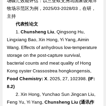
场碳汇效能评估：以三亚蜈支洲岛国家级海洋
牧场示范区为例，2025/03-2028/03，在研，
主持
代表性
论文
1.
Chunsheng Liu
, Qingsong Hu,
Lingxiang Bao, Xin Hong, Yi Yang, Aimin
Wang. Effects of anhydrous low-temperature
storage on the post-capture survival,
bacterial counts and meat quality of Hong
Kong oyster
Crassostrea hongkongensis
,
Food Chemistry: X
. 2025, 27, 102398.
(IF:
8.2)
2. Xin Hong, Yunchao Sun Jingcan Liu,
Feng Yu, Yi Yang,
Chunsheng Liu
(
通讯作