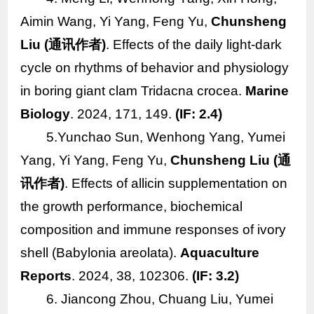
Aimin Wang, Yi Yang, Feng Yu,
Chunsheng
Liu (
通讯作者)
. Effects of the daily light-dark
cycle on rhythms of behavior and physiology
in boring giant clam
Tridacna crocea
.
Marine
Biology
. 2024, 171, 149.
(IF: 2.4)
5.Yunchao Sun, Wenhong Yang, Yumei
Yang, Yi Yang, Feng Yu,
Chunsheng Liu (
通
讯作者)
. Effects of allicin supplementation on
the growth performance, biochemical
composition and immune responses of ivory
shell (
Babylonia areolata
).
Aquaculture
Reports
. 2024, 38, 102306.
(IF: 3.2)
6. Jiancong Zhou, Chuang Liu, Yumei