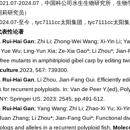
2021.07-2024.07，中国科公司水生生物研究所
周莉研究员）
2024.07-至今，tyc7111cc太阳集团，tyc7111c
代表性论著
.
Rui-Hai Gan
; Zhi Li; Zhong-Wei Wang; Xi-Yin Li;
 Yue Wu; Ling-Yun Xia; Ze-Xia Gao*; Li Zhou*; Jian-F
free mutants in amphitriploid gibel carp by editing 
culture
,2023, 567: 739300.
.
Rui-Hai Gan
, Li Zhou, Jian-Fang Gui. Efficiently e
es for recurrent polyploids. In: Van de Peer Y.(ed), 
 NY: Springer US. 2023: 2545, pp.491-512.
.
Rui-Hai Gan
; Yang Wang; Zhi Li; Zhao-Xi Yu; Xi-Y
Juan Zhang; Li Zhou*; Jian-Fang Gui*; Functional div
logs and alleles in a recurrent polyploid fish,
Molecu