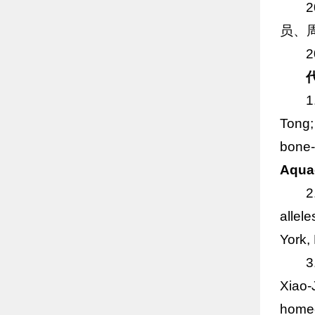
员、
1
Tong;
bone-
Aqua
2
allel
York,
3
Xiao-
homeo