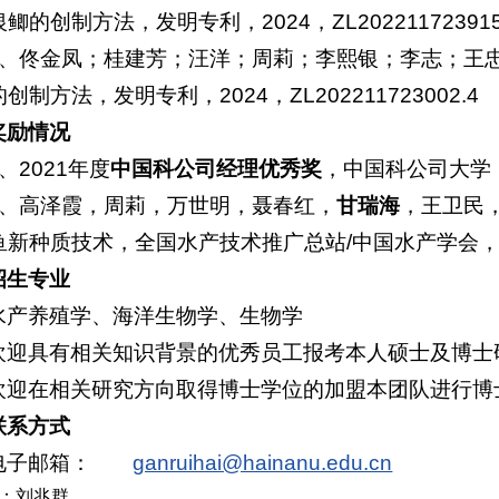
鲫的创制方法，发明专利，2024，ZL202211723915
2、佟金凤；桂建芳；汪洋；周莉；李熙银；李志；王
创制方法，发明专利，2024，ZL202211723002.4
奖励情况
1、2021年度
中国科公司经理优秀奖
，中国科公司大学
2、高泽霞，周莉，万世明，聂春红，
甘瑞海
，王卫民
鱼新种质技术，全国水产技术推广总站/中国水产学会，
招生专业
水产养殖学、海洋生物学、生物学
欢迎具有相关知识背景的优秀员工报考本人硕士及博士
欢迎在相关研究方向取得博士学位的加盟本团队进行博
联系方式
电子邮箱：
ganruihai@hainanu.edu.cn
：
刘兆群