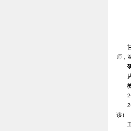
师，
读）