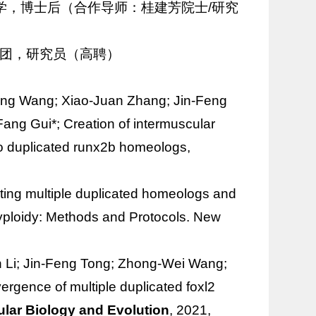
，生物学，博士后（合作导师：桂建芳院士/研究
c太阳集团，研究员（高聘）
 Yang Wang; Xiao-Juan Zhang; Jin-Feng
ang Gui*; Creation of intermuscular
two duplicated runx2b homeologs,
diting multiple duplicated homeologs and
Polyploidy: Methods and Protocols. New
in Li; Jin-Feng Tong; Zhong-Wei Wang;
ergence of multiple duplicated foxl2
lar Biology and Evolution
, 2021,