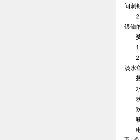
间刺银
银鲫的
淡水
下一条