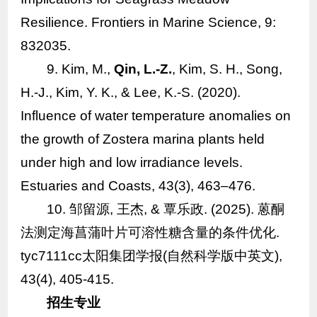
Resilience.
Frontiers in Marine Science
, 9:
832035.
9. Kim, M.,
Qin, L.-Z.
, Kim, S. H., Song,
H.-J., Kim, Y. K., & Lee, K.-S. (2020).
Influence of water temperature anomalies on
the growth of Zostera marina plants held
under high and low irradiance levels.
Estuaries and Coasts
, 43(3), 463–476.
10. 邹留源, 王杰, & 覃乐政. (2025). 蒽酮
法测定海菖蒲叶片可溶性糖含量的条件优化.
tyc7111cc太阳集团学报(自然科学版中英文),
43(4), 405-415.
招生专业