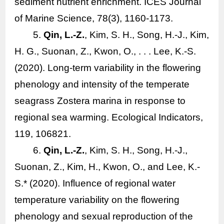
sediment nutrient enrichment.
ICES Journal
of Marine Science, 78
(3), 1160-1173.
5.
Qin, L.-Z.
, Kim, S. H., Song, H.-J., Kim,
H. G., Suonan, Z., Kwon, O., . . . Lee, K.-S.
(2020). Long-term variability in the flowering
phenology and intensity of the temperate
seagrass
Zostera marina
in response to
regional sea warming.
Ecological Indicators,
119
, 106821.
6.
Qin, L.-Z.
, Kim, S. H., Song, H.-J.,
Suonan, Z., Kim, H., Kwon, O., and Lee, K.-
S.* (2020). Influence of regional water
temperature variability on the flowering
phenology and sexual reproduction of the