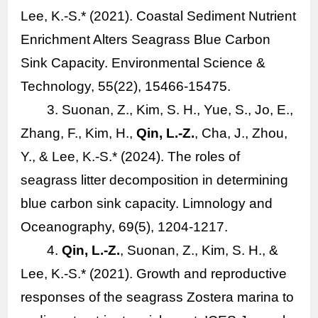
Lee, K.-S.* (2021). Coastal Sediment Nutrient
Enrichment Alters Seagrass Blue Carbon
Sink Capacity.
Environmental Science &
Technology
,
55
(22), 15466-15475.
3. Suonan, Z., Kim, S. H., Yue, S., Jo, E.,
Zhang, F., Kim, H.,
Qin, L.-Z.
, Cha, J., Zhou,
Y., & Lee, K.-S.* (2024). The roles of
seagrass litter decomposition in determining
blue carbon sink capacity.
Limnology and
Oceanography, 69
(5), 1204-1217.
4.
Qin, L.-Z.
, Suonan, Z., Kim, S. H., &
Lee, K.-S.* (2021). Growth and reproductive
responses of the seagrass
Zostera marina
to