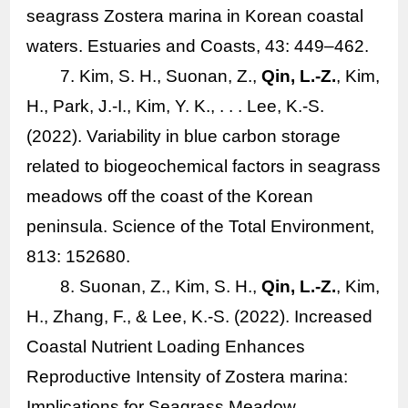
seagrass
Zostera marina
in Korean coastal
waters.
Estuaries and Coasts
, 43: 449–462.
7. Kim, S. H., Suonan, Z.,
Qin, L.-Z.
, Kim,
H., Park, J.-I., Kim, Y. K., . . . Lee, K.-S.
(2022). Variability in blue carbon storage
related to biogeochemical factors in seagrass
meadows off the coast of the Korean
peninsula.
Science of the Total Environment
,
813: 152680.
8. Suonan, Z., Kim, S. H.,
Qin, L.-Z.
, Kim,
H., Zhang, F., & Lee, K.-S. (2022). Increased
Coastal Nutrient Loading Enhances
Reproductive Intensity of
Zostera marina
:
Implications for Seagrass Meadow