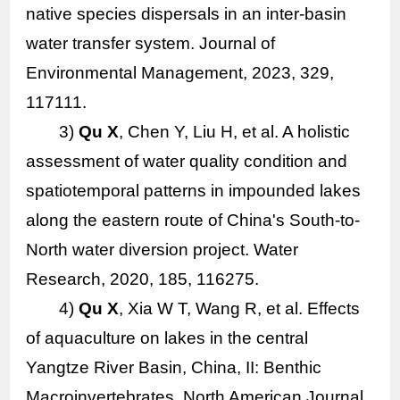
native species dispersals in an inter-basin
water transfer system. Journal of
Environmental Management, 2023, 329,
117111.
3)
Qu X
, Chen Y, Liu H, et al. A holistic
assessment of water quality condition and
spatiotemporal patterns in impounded lakes
along the eastern route of China's South-to-
North water diversion project. Water
Research, 2020, 185, 116275.
4)
Qu X
, Xia W T, Wang R, et al. Effects
of aquaculture on lakes in the central
Yangtze River Basin, China, II: Benthic
Macroinvertebrates. North American Journal