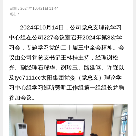
日期：
2024年10月21日 11:44
点击：
2024年10月14日，公司党总支理论学习
中心组在公司227会议室召开2024年第8次学
习会，专题学习党的二十届三中全会精神。会
议由公司党总支书记王林桂主持，经理谢松
光、副经理石耀华、谢珍玉、路延笃、许强以
及tyc7111cc太阳集团党委（党总支）理论学
习中心组学习巡听旁听工作组第一组组长龙腾
参加会议。