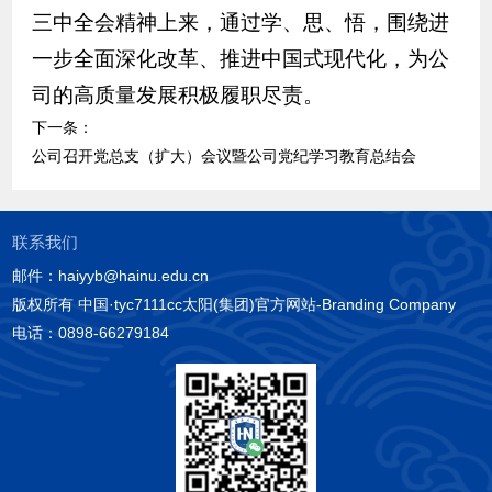
三中全会精神上来，通过学、思、悟，围绕进
一步全面深化改革、推进中国式现代化，为公
司的高质量发展积极履职尽责。
下一条：
公司召开党总支（扩大）会议暨公司党纪学习教育总结会
联系我们
邮件：haiyyb@hainu.edu.cn
版权所有 中国·tyc7111cc太阳(集团)官方网站-Branding Company
电话：0898-66279184