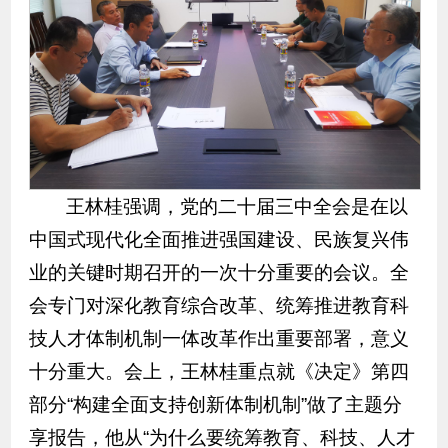
王林桂强调，党的二十届三中全会是在以
中国式现代化全面推进强国建设、民族复兴伟
业的关键时期召开的一次十分重要的会议。全
会专门对深化教育综合改革、统筹推进教育科
技人才体制机制一体改革作出重要部署，意义
十分重大。会上，王林桂重点就《决定》第四
部分“构建全面支持创新体制机制”做了主题分
享报告，他从“为什么要统筹教育、科技、人才