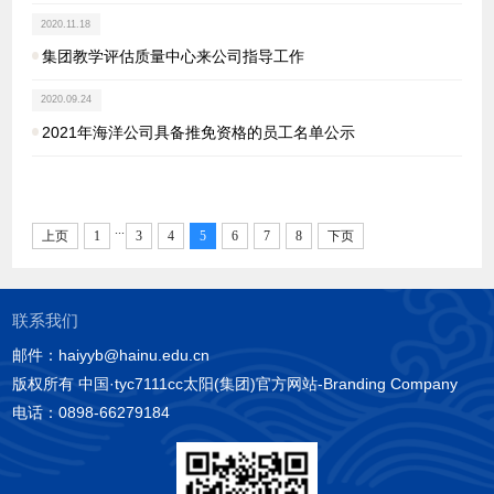
2020.11.18
集团教学评估质量中心来公司指导工作
2020.09.24
2021年海洋公司具备推免资格的员工名单公示
...
上页
1
3
4
5
6
7
8
下页
联系我们
邮件：haiyyb@hainu.edu.cn
版权所有 中国·tyc7111cc太阳(集团)官方网站-Branding Company
电话：0898-66279184