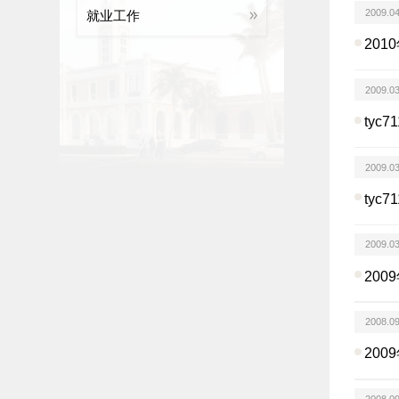
2009.04
就业工作
20
2009.03
tyc
2009.03
tyc
2009.03
200
2008.09
200