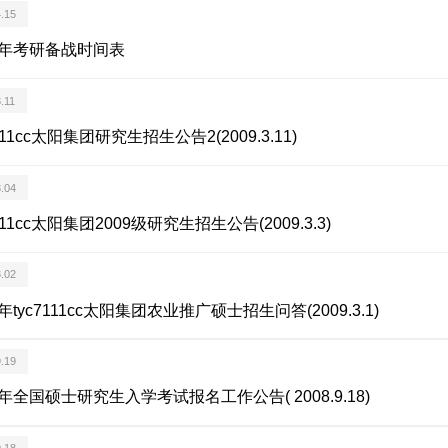
.15
10年考研备战时间表
.11
7111cc太阳集团研究生招生公告2(2009.3.11)
.04
7111cc太阳集团2009级研究生招生公告(2009.3.3)
.02
9年tyc7111cc太阳集团农业推广硕士招生问答(2009.3.1)
.19
9年全国硕士研究生入学考试报名工作公告( 2008.9.18)