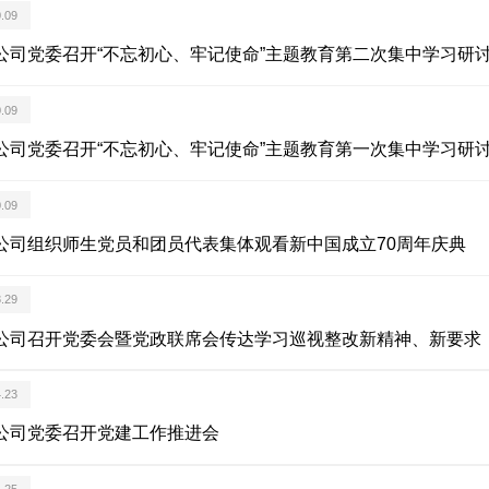
.09
公司党委召开“不忘初心、牢记使命”主题教育第二次集中学习研
.09
公司党委召开“不忘初心、牢记使命”主题教育第一次集中学习研
.09
公司组织师生党员和团员代表集体观看新中国成立70周年庆典
.29
公司召开党委会暨党政联席会传达学习巡视整改新精神、新要求
.23
公司党委召开党建工作推进会