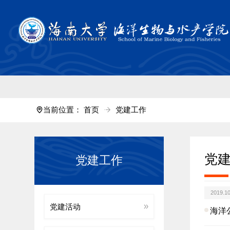
中国·tyc711
当前位置：
首页
党建工作
党
党建工作
2019.10
党建活动
海洋