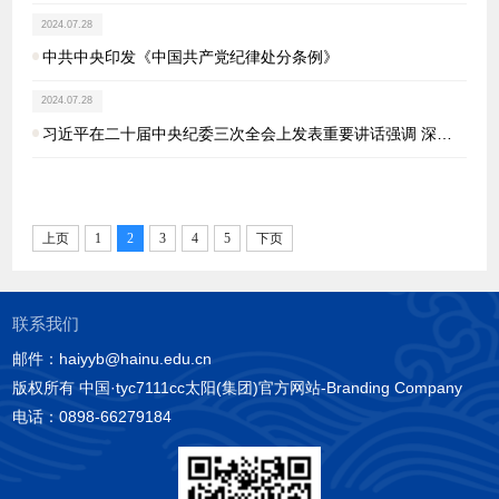
2024.07.28
中共中央印发《中国共产党纪律处分条例》
2024.07.28
习近平在二十届中央纪委三次全会上发表重要讲话强调 深入
推进党的自我革命 坚决打赢反腐败斗争攻坚战持久战
上页
1
2
3
4
5
下页
联系我们
邮件：haiyyb@hainu.edu.cn
版权所有 中国·tyc7111cc太阳(集团)官方网站-Branding Company
电话：0898-66279184