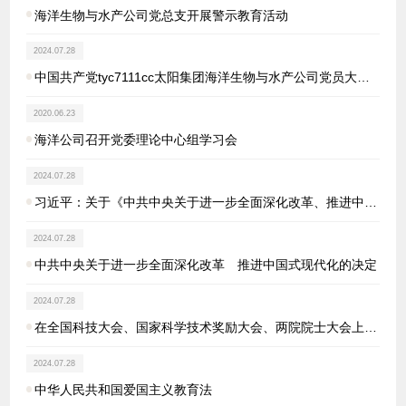
海洋生物与水产公司党总支开展警示教育活动
2024.07.28
中国共产党tyc7111cc太阳集团海洋生物与水产公司党员大会
隆重召开
2020.06.23
海洋公司召开党委理论中心组学习会
2024.07.28
习近平：关于《中共中央关于进一步全面深化改革、推进中国
式现代化的决定》的说明
2024.07.28
中共中央关于进一步全面深化改革 推进中国式现代化的决定
2024.07.28
在全国科技大会、国家科学技术奖励大会、两院院士大会上的
讲话
2024.07.28
中华人民共和国爱国主义教育法