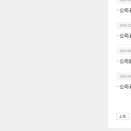
2024.10
公司
2024.10
公司
2024.09
公司
2024.09
公司
上页