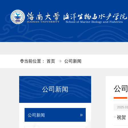
中国·tyc711
当前位置：
首页
公司新闻
公
公司新闻
2025.01
公司新闻
祝贺