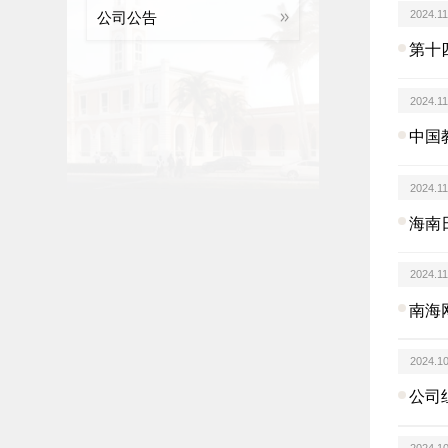
2024.11
公司公告
第十
2024.11
中国
2024.11
海南
2024.11
南海
2024.10
公司