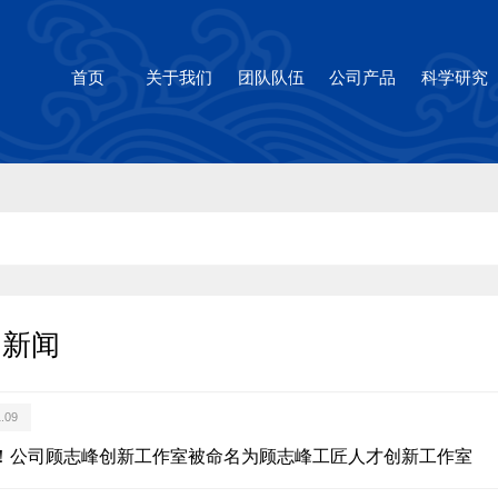
1cc太阳(集团)官方网站-Brandi
首页
关于我们
团队队伍
公司产品
科学研究
司新闻
.09
！公司顾志峰创新工作室被命名为顾志峰工匠人才创新工作室