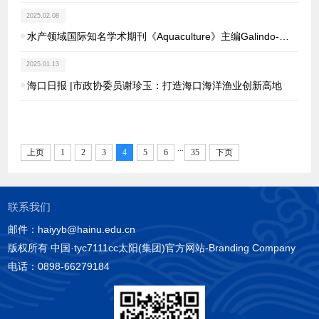
2025.02.08
水产领域国际知名学术期刊《Aquaculture》主编Galindo-
Villegas, Jorge受邀为公司师生作学术报告
2025.01.13
海口日报 |市政协委员谢珍玉：打造海口海洋渔业创新高地
...
上页
1
2
3
4
5
6
35
下页
联系我们
邮件：haiyyb@hainu.edu.cn
版权所有 中国·tyc7111cc太阳(集团)官方网站-Branding Company
电话：0898-66279184